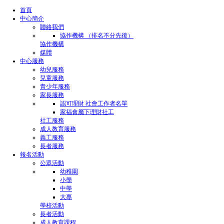
首頁
中心簡介
聯絡我們
協作機構 （排名不分先後）
協作機構
媒體
中心服務
幼兒服務
兒童服務
青少年服務
家長服務
認可理財 社會工作者名單
家福會屬下理財社工
社工服務
成人教育服務
義工服務
長者服務
報名活動
公眾活動
幼稚園
小學
中學
大專
學校活動
長者活動
成人教育課程