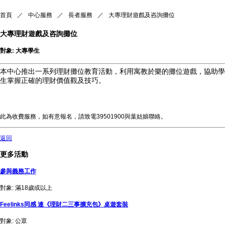
首頁
／
中心服務
／
長者服務
／
大專理財遊戲及咨詢攤位
大專理財遊戲及咨詢攤位
對象: 大專學生
本中心推出一系列理財攤位教育活動，利用寓教於樂的攤位遊戲，協助學
生掌握正確的理財價值觀及技巧。
此為收費服務，如有意報名，請致電39501900與葉姑娘聯絡。
返回
更多活動
參與義務工作
對象: 滿18歲或以上
Feelinks同感 連《理財二三事擴充包》桌遊套裝
對象: 公眾