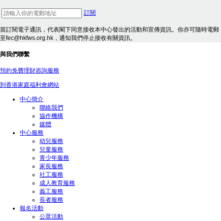
訂閱
當訂閱電子通訊，代表閣下同意接收本中心發出的活動和宣傳資訊。你亦可隨時電郵
至fec@hkfws.org.hk，通知我們停止接收有關資訊。
與我們聯繫
預約免費理財咨詢服務
到香港家庭福利會網站
中心簡介
聯絡我們
協作機構
媒體
中心服務
幼兒服務
兒童服務
青少年服務
家長服務
社工服務
成人教育服務
義工服務
長者服務
報名活動
公眾活動